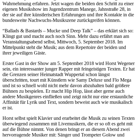
Wahrnehmung erfahren. Jetzt wagen die beiden den Schritt zu einer
eigenen Musikshow im Jugendzentrum Manege, Jahnstraße 28, in
der sie auf ihre künstlerischen Erfahrungen und ihre Kontakte in die
bundesweite Nachwuchs-Musikszene zurückgreifen können.
“Ballads & Bastards – Mucke und Deep Talk” – das erklärt sich so:
Klingt gut und macht auch noch Sinn. Mehr dazu erfährt man am
Veranstaltungsabend selbst, Mittwoch, 5. September 2018. Im
Mittelpunkt steht die Musik; aus dem Repertoire der beiden und
ihrer jeweiligen Gäste.
Erster Gast in der Show am 5. September 2018 wird Horst Wegener
sein, ein interessanter junger Rapper mit feingeistigen Texten. Er hat
die Grenzen seiner Heimatstadt Wuppertal schon längst
überschritten, tourt mit Künstlern wie Samy Deluxe und Flo Mega
und ist so schnell wohl nicht mehr davon abzuhalten bald größere
Bühnen zu bespielen. Er macht Hip Hop, lässt aber gerne auch
andere Musikgenres einfließen und zeigt nicht nur eine erstaunliche
Affinität für Lyrik und Text, sondern beweist auch wie musikalisch
er ist.
Horst selbst spielt Klavier und erarbeitet die Musik zu seinen Texten
überwiegend zusammen mit Livemusikern, die er so oft es geht mit
auf die Bühne nimmt. Von denen bringt er an diesem Abend zwei
hervorragende Musiker mit: Sänger und Trompeter Golow und