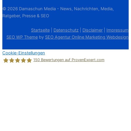
© 2026 Damaschun Media - News, Nachrichten, Media,
Ratgeber, Presse & SEO
Startseite
|
Datenschutz
|
Disclaimer
|
Impressum
SEO WP Theme
by
SEO Agentur Online Marketing Webdesign
Cookie-Einstellungen
150
Bewertungen auf ProvenExpert.com
Holger Korsten