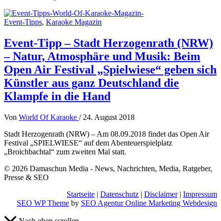
Event-Tipps
,
Karaoke Magazin
Event-Tipp – Stadt Herzogenrath (NRW)
– Natur, Atmosphäre und Musik: Beim
Open Air Festival „Spielwiese“ geben sich
Künstler aus ganz Deutschland die
Klampfe in die Hand
Von
World Of Karaoke
/
24. August 2018
Stadt Herzogenrath (NRW) – Am 08.09.2018 findet das Open Air
Festival „SPIELWIESE“ auf dem Abenteuerspielplatz
„Broichbachtal“ zum zweiten Mal statt.
© 2026 Damaschun Media - News, Nachrichten, Media, Ratgeber,
Presse & SEO
Startseite
|
Datenschutz
|
Disclaimer
|
Impressum
SEO WP Theme
by
SEO Agentur Online Marketing Webdesign
Nach oben scrollen